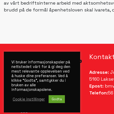
av vårt bedriftsinterne arbeid med aktsomhetsvurd
brudd på de formål åpenhetsloven skal ivareta, o
Kontak
Vi bruker informasjonskapsler på
nettstedet vårt for å gi deg den
mest relevante opplevelsen ved
Adresse:
Jo
å huske dine preferanser. Ved å
5160 Lakse
klikke “Godta”, samtykker du i
bruken av alle
Epost:
bmv
informasjonskapslene.
Telefon:
56
Cookie instillinger
Godta
©
2026 Byggmesteren Vest AS