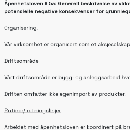
Åpenhetsloven § 5a: Generell beskrivelse av virk
potensielle negative konsekvenser for grunnle
Organisering.
Vår virksomhet er organisert som et aksjeselska
Driftsområde
Vårt driftsområde er bygg- og anleggsarbeid hvo
Driften omfatter ikke egenimport av produkter.
Rutiner/ retningslinjer
Arbeidet med åpenhetsloven er koordinert på bra