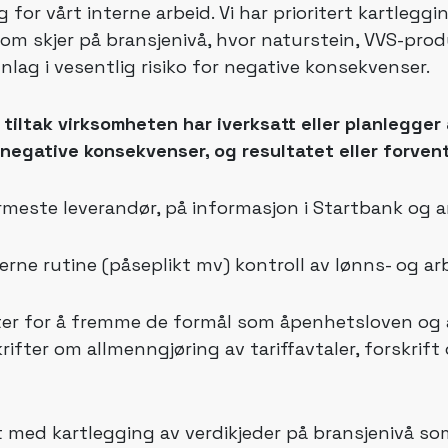
or vårt interne arbeid. Vi har prioritert kartleggin
 som skjer på bransjenivå, hvor naturstein, VVS-pro
lag i vesentlig risiko for negative konsekvenser.
iltak virksomheten har iverksatt eller planlegger 
 negative konsekvenser, og resultatet eller forven
meste leverandør, på informasjon i Startbank og an
erne rutine (påseplikt mv) kontroll av lønns- og ar
ifter for å fremme de formål som åpenhetsloven og 
ifter om allmenngjøring av tariffavtaler, forskrift 
 med kartlegging av verdikjeder på bransjenivå som