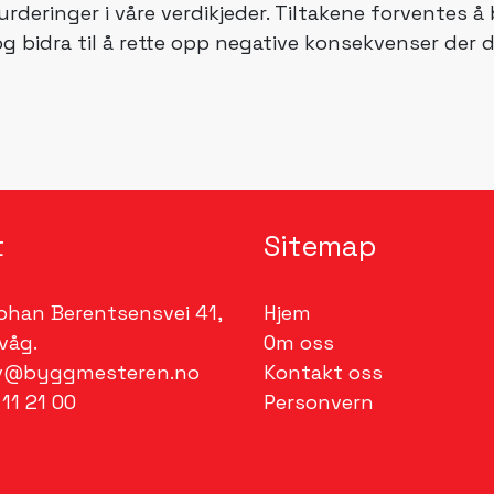
eringer i våre verdikjeder. Tiltakene forventes å bi
g bidra til å rette opp negative konsekvenser der d
t
Sitemap
han Berentsensvei 41,
Hjem
våg.
Om oss
@byggmesteren.no
Kontakt oss
 11 21 00
Personvern