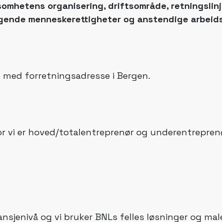
somhetens organisering, driftsområde, retningslinj
ggende menneskerettigheter og anstendige arbeid
p med forretningsadresse i Bergen.
r vi er hoved/totalentreprenør og underentreprenø
nsjenivå og vi bruker BNLs felles løsninger og mal