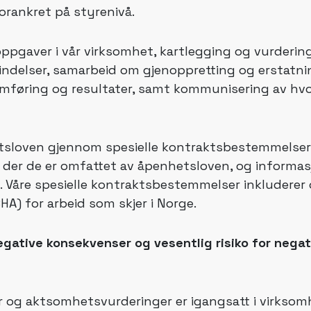
forankret på styrenivå.
ppgaver i vår virksomhet, kartlegging og vurderin
indelser, samarbeid om gjenoppretting og erstatni
omføring og resultater, samt kommunisering av hv
enhetsloven gjennom spesielle kontraktsbestemmelser
der de er omfattet av åpenhetsloven, og informas
. Våre spesielle kontraktsbestemmelser inkluderer o
SHA) for arbeid som skjer i Norge.
egative konsekvenser og vesentlig risiko for nega
 og aktsomhetsvurderinger er igangsatt i virksomh