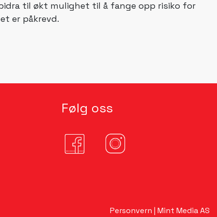
dra til økt mulighet til å fange opp risiko for
et er påkrevd.
Følg oss
Personvern
|
Mint Media AS