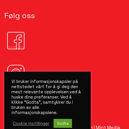
Følg oss
Vi bruker informasjonskapsler på
nettstedet vårt for å gi deg den
mest relevante opplevelsen ved å
huske dine preferanser. Ved å
klikke “Godta”, samtykker du i
bruken av alle
informasjonskapslene.
Cookie instillinger
Godta
©
2026 Byggmesteren Vest
Personvern
|
Mint Media